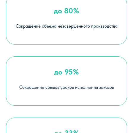
до 80%
Сокращение объема незавершенного производства
Программные решения
Обучение
Мероприятия
Полезная информация
О компании
Техподдержка
до 95%
Политика конфиденциальности
Оферта
Сокращение срывов сроков исполнения заказов
ООО «КОННЕКТИВ ПЛМ»
ИНН:7804659283
ОГРН:119784720308
191028, г. Санкт-Петербург,