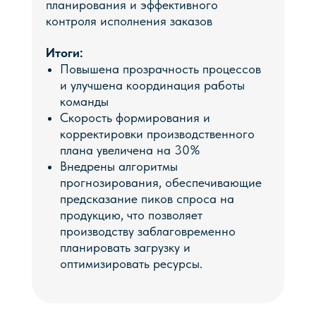
планирования и эффективного
контроля исполнения заказов
Наш специалист свяжется с вами и
договориться об удобном времени
презентации.
Итоги:
Повышена прозрачность процессов
Мы демонстрируем не скучные слайды, а
и улучшена координация работы
показываем решение конкретных задач
команды
на живой системе.
Скорость формирования и
корректировки производственного
плана увеличена на 30%
Внедрены алгоритмы
прогнозирования, обеспечивающие
+7
предсказание пиков спроса на
продукцию, что позволяет
производству заблаговременно
планировать загрузку и
оптимизировать ресурсы.