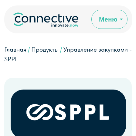
Меню
Главная
/
Продукты
/
Управление закупками -
SPPL
SPPL
Обеспечивает своевременные
закупки сырья и комплектующих,
предотвращая срывы сроков