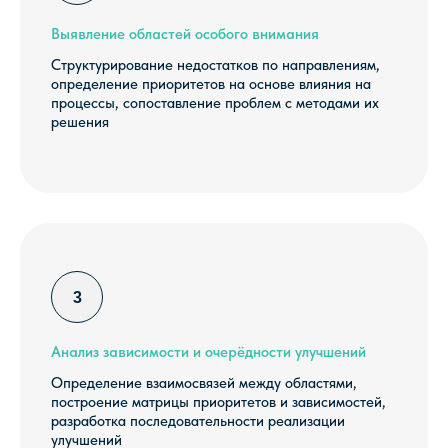
Выявление областей особого внимания
Структурирование недостатков по направлениям,
МЫ РЕШАЕМ
определение приоритетов на основе влияния на
процессы, сопоставление проблем с методами их
РЕАЛЬНЫЕ ЗАДАЧИ
решения
БИЗНЕСА
Успешные кейсы наших
клиентов
Анализ зависимости и очерёдности улучшений
Определение взаимосвязей между областями,
построение матрицы приоритетов и зависимостей,
разработка последовательности реализации
улучшений