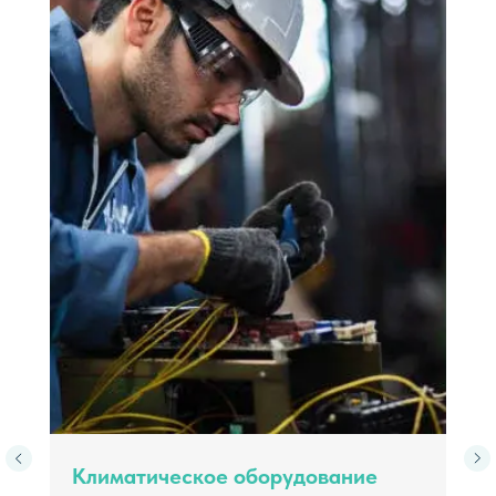
СВЯЗАТЬСЯ С НАМИ!
Не упустите возможность повысить
эффективность вашего производства!
Обратитесь к специалистам, которые
проведут обследование бизнес-
процессов и помогут вам разработать
стратегию для достижения новых высот.
Свяжитесь с нами сегодня, чтобы начать
путь к оптимизации!
Климатическое оборудование