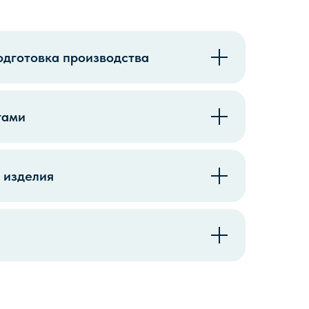
одготовка производства
тами
 изделия