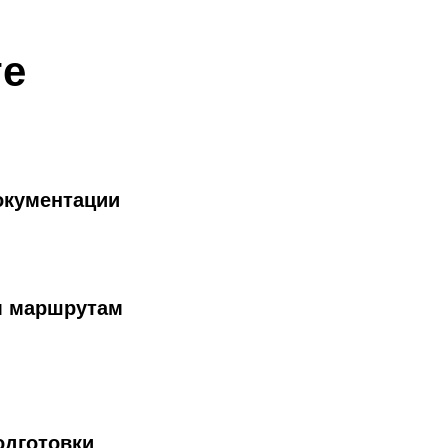
те
окументации
м маршрутам
одготовки