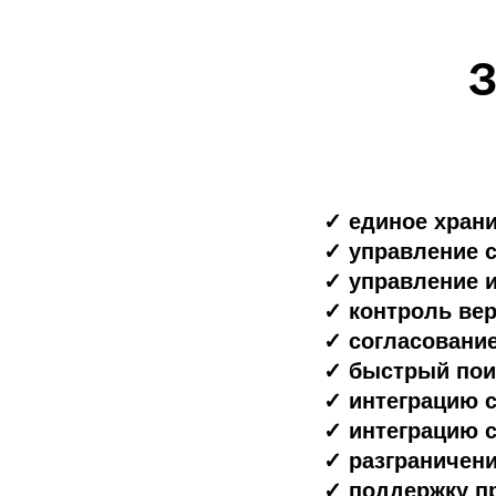
З
✓ единое храни
✓ управление 
✓ управление 
✓ контроль вер
✓ согласовани
✓ быстрый пои
✓ интеграцию с
✓ интеграцию 
✓ разграничени
✓ поддержку пр