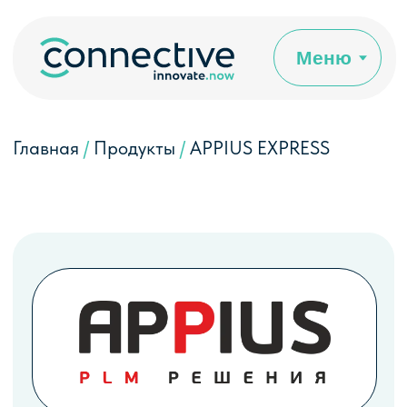
Меню
Главная
/
Продукты
/
APPIUS EXPRESS
APPIUS
EXPRESS
Преднастроенная PLM система
Коробочная интеграция с 1С ERP и