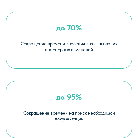
Политика конфиденциальности
Оферта
до 70%
ООО «КОННЕКТИВ ПЛМ»
ИНН:7804659283
Сокращение времени внесения и согласования
ОГРН:119784720308
инженерных изменений
191028, г. Санкт-Петербург,
Фурштатская ул., д.24, офис 214
до 95%
Сокращение времени на поиск необходимой
документации